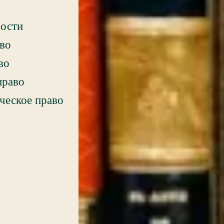
ости
аво
во
право
ческое право