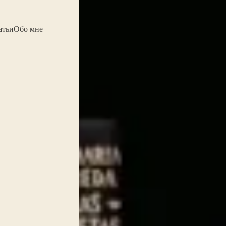
атьи
Обо мне