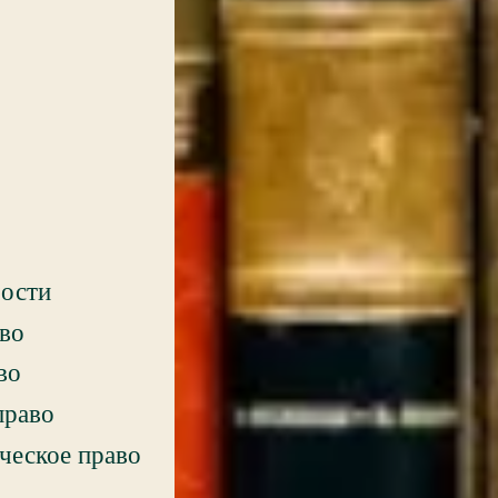
ости
аво
во
право
ческое право