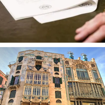
КОНТАКТЫ
+34683776336
abramova@icaib.org
Улица Монхес 2 - 3ª
07001 Пальма